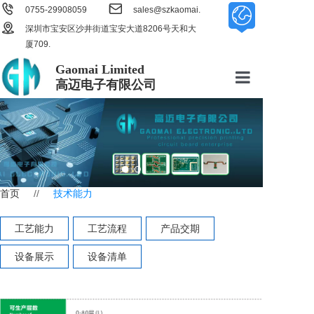


0755-29908059
sales@szkaomai.

com
深圳市宝安区沙井街道宝安大道8206号天和大
厦709.
Gaomai Limited
高迈电子有限公司
首页
关于我们
技术能力
首页
//
技术能力
产品中心
工艺能力
工艺流程
产品交期
管理体系
设备展示
设备清单
新闻资讯
加入我们